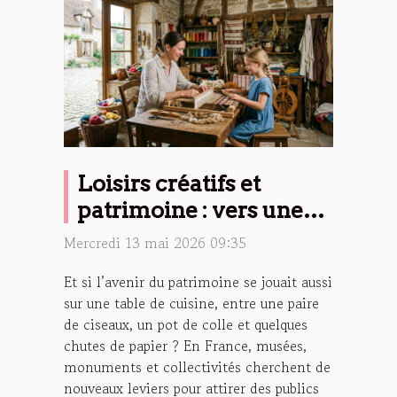
Loisirs créatifs et
patrimoine : vers une
nouvelle identité
Mercredi 13 mai 2026 09:35
culturelle
Et si l’avenir du patrimoine se jouait aussi
sur une table de cuisine, entre une paire
de ciseaux, un pot de colle et quelques
chutes de papier ? En France, musées,
monuments et collectivités cherchent de
nouveaux leviers pour attirer des publics