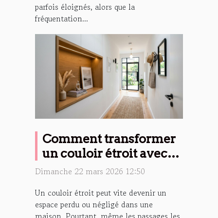
parfois éloignés, alors que la
fréquentation...
Comment transformer
un couloir étroit avec
une niche murale ?
Dimanche 22 mars 2026 12:50
Un couloir étroit peut vite devenir un
espace perdu ou négligé dans une
maison. Pourtant, même les passages les