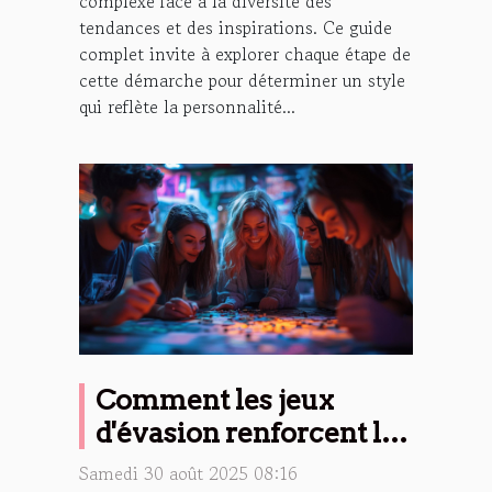
complexe face à la diversité des
tendances et des inspirations. Ce guide
complet invite à explorer chaque étape de
cette démarche pour déterminer un style
qui reflète la personnalité...
Comment les jeux
d'évasion renforcent les
liens d'équipe ?
Samedi 30 août 2025 08:16