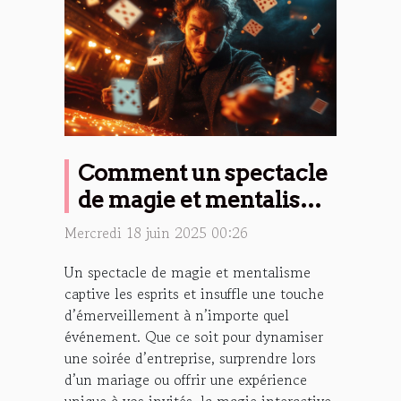
Comment un spectacle
de magie et mentalisme
peut transformer vos
Mercredi 18 juin 2025 00:26
événements
Un spectacle de magie et mentalisme
captive les esprits et insuffle une touche
d’émerveillement à n’importe quel
événement. Que ce soit pour dynamiser
une soirée d’entreprise, surprendre lors
d’un mariage ou offrir une expérience
unique à vos invités, la magie interactive