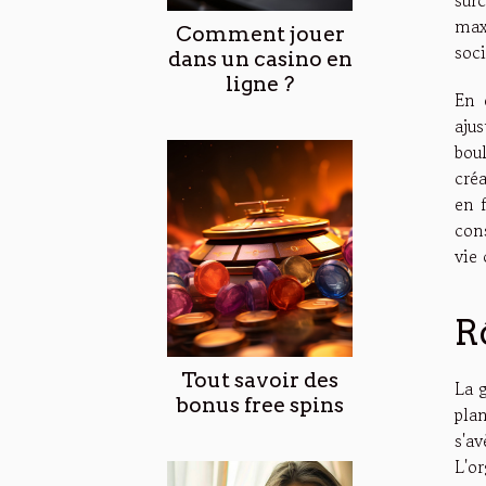
max
Comment jouer
soci
dans un casino en
ligne ?
En 
ajus
bou
créa
en 
con
vie
R
Tout savoir des
La 
bonus free spins
pla
s'av
L'o