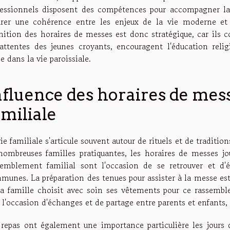
fessionnels disposent des compétences pour accompagner la 
urer une cohérence entre les enjeux de la vie moderne et l
nition des horaires de messes est donc stratégique, car ils c
 attentes des jeunes croyants, encouragent l'éducation reli
e dans la vie paroissiale.
nfluence des horaires de mess
amiliale
ie familiale s'articule souvent autour de rituels et de tradit
nombreuses familles pratiquantes, les horaires de messes 
semblement familial sont l'occasion de se retrouver et d'é
munes. La préparation des tenues pour assister à la messe est
la famille choisit avec soin ses vêtements pour ce rassemb
 l'occasion d'échanges et de partage entre parents et enfants
 repas ont également une importance particulière les jours 