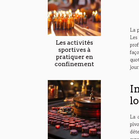
La 
Les
Les activités
prof
sportives à
faç
pratiquer en
quo
confinement
jour
I
l
La 
piv
déte
sur