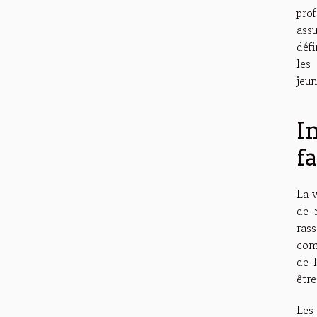
pro
ass
défi
les
jeun
I
f
La v
de 
ras
com
de 
être
Les