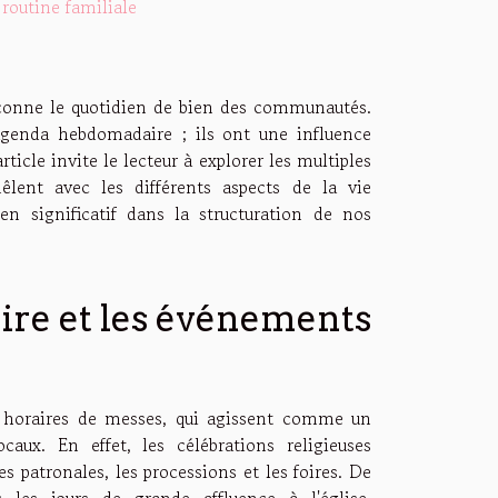
 routine familiale
façonne le quotidien de bien des communautés.
agenda hebdomadaire ; ils ont une influence
rticle invite le lecteur à explorer les multiples
êlent avec les différents aspects de la vie
n significatif dans la structuration de nos
ire et les événements
 horaires de messes, qui agissent comme un
aux. En effet, les célébrations religieuses
es patronales, les processions et les foires. De
 les jours de grande affluence à l'église,