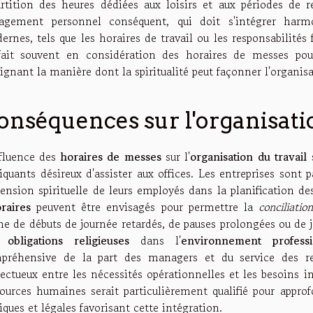
artition des heures dédiées aux loisirs et aux périodes de 
agement personnel conséquent, qui doit s'intégrer harm
rnes, tels que les horaires de travail ou les responsabilités f
fait souvent en considération des horaires de messes pour
ignant la manière dont la spiritualité peut façonner l'organis
onséquences sur l'organisatio
nfluence des
horaires de messes
sur l'
organisation du travail
s
iquants désireux d'assister aux offices. Les entreprises sont p
ension spirituelle de leurs employés dans la planification de
oraires
peuvent être envisagés pour permettre la
conciliatio
me de débuts de journée retardés, de pauses prolongées ou de j
s
obligations religieuses
dans l'
environnement professi
préhensive de la part des managers et du service des res
ectueux entre les nécessités opérationnelles et les besoins i
sources humaines serait particulièrement qualifié pour approf
iques et légales favorisant cette intégration.