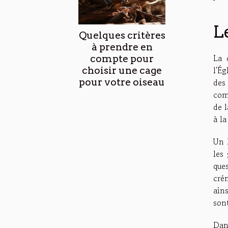
L
Quelques critères
à prendre en
La 
compte pour
l'Ég
choisir une cage
pour votre oiseau
des
com
de l
à l
Un 
les
que
cré
ain
sont
Dan