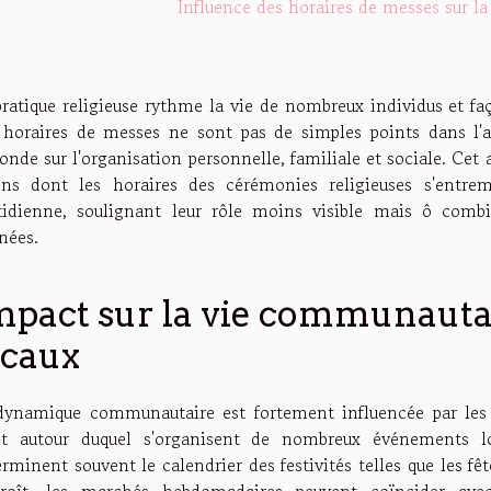
Influence des horaires de messes sur la
pratique religieuse rythme la vie de nombreux individus et 
 horaires de messes ne sont pas de simples points dans l'
onde sur l'organisation personnelle, familiale et sociale. Cet a
ons dont les horaires des cérémonies religieuses s'entrem
tidienne, soulignant leur rôle moins visible mais ô combie
nées.
mpact sur la vie communauta
ocaux
dynamique communautaire est fortement influencée par les
ot autour duquel s'organisent de nombreux événements loc
rminent souvent le calendrier des festivités telles que les fêt
croît, les marchés hebdomadaires peuvent coïncider avec