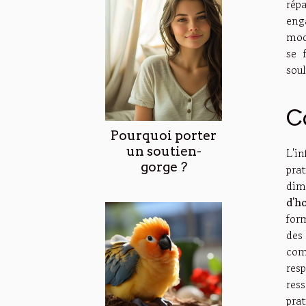
rép
eng
mode
se 
soul
C
Pourquoi porter
un soutien-
L'i
gorge ?
prat
dim
d'h
for
de
com
resp
res
prat