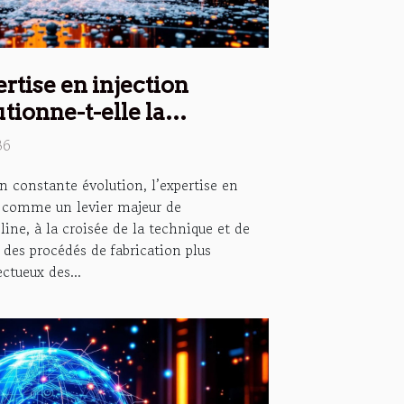
tise en injection
tionne-t-elle la
strielle ?
36
 constante évolution, l’expertise en
e comme un levier majeur de
line, à la croisée de la technique et de
à des procédés de fabrication plus
ectueux des...