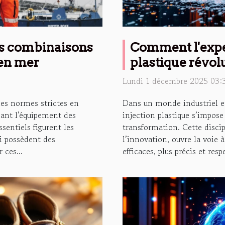
les combinaisons
Comment l'exper
 en mer
plastique révolu
production indu
Lundi 1 décembre 2025 03:
des normes strictes en
Dans un monde industriel en
ant l'équipement des
injection plastique s’impos
sentiels figurent les
transformation. Cette discip
i possèdent des
l’innovation, ouvre la voie 
 ces...
efficaces, plus précis et resp