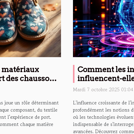
s matériaux
Comment les in
ort des chaussons
influencent-elle
Mardi 7 octobre 2025 01:04
ns joue un rôle déterminant
L'influence croissante de l'in
haque composant, du textile
profondément les notions d'
nt l’expérience de port.
où les technologies évoluent
r comment chaque matière
indispensable de s'interrog
avancées. Découvrez commen