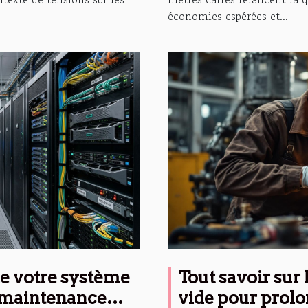
économies espérées et...
de votre système
Tout savoir sur
 maintenance
vide pour prolo