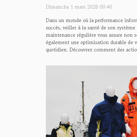
régulière
Dimanche 1 mars 2026 00:40
Dans un monde où la performance inform
succès, veiller à la santé de son système
maintenance régulière vous assure non se
également une optimisation durable de vo
quotidien. Découvrez comment des action