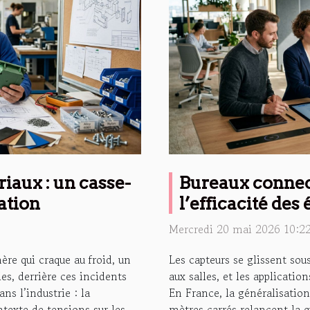
iaux : un casse-
Bureaux connect
ation
l’efficacité des
Mercredi 20 mai 2026 10:2
ère qui craque au froid, un
Les capteurs se glissent sous
es, derrière ces incidents
aux salles, et les applicatio
ns l’industrie : la
En France, la généralisation 
texte de tensions sur les
mètres carrés relancent la 