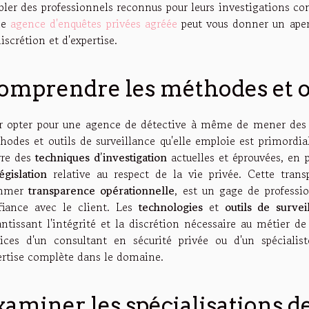
bler des professionnels reconnus pour leurs investigations conf
ne
agence d'enquêtes privées agréée
peut vous donner un aper
iscrétion et d'expertise.
omprendre les méthodes et out
r opter pour une agence de détective à même de mener des i
hodes et outils de surveillance qu'elle emploie est primord
re des
techniques d’investigation
actuelles et éprouvées, en 
égislation
relative au respect de la vie privée. Cette trans
mmer
transparence opérationnelle
, est un gage de professi
fiance avec le client. Les
technologies
et
outils de survei
antissant l'intégrité et la discrétion nécessaire au métier d
vices d'un consultant en sécurité privée ou d'un spécialist
ertise complète dans le domaine.
xaminer les spécialisations d