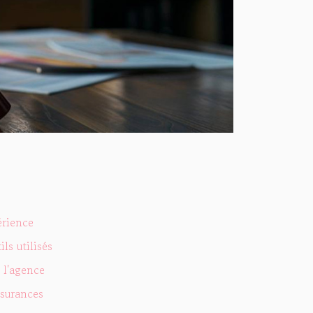
érience
ls utilisés
 l'agence
ssurances