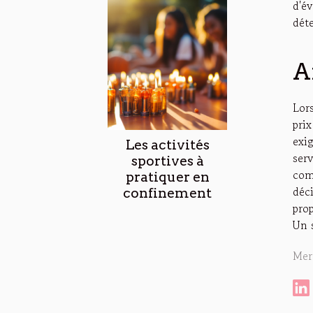
d'é
dét
A
Lor
pri
exig
Les activités
ser
sportives à
com
pratiquer en
déci
confinement
prop
Un s
Mer