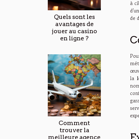
à ci
d'u
Quels sont les
de d
avantages de
jouer au casino
C
en ligne ?
Pou
mét
œuv
la
l
no
con
gar
ser
exp
Comment
trouver la
E
meilleure agence