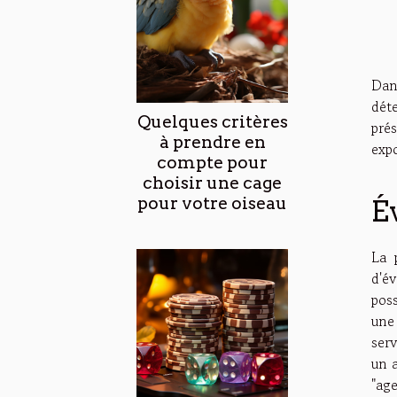
Dan
dét
Quelques critères
pré
à prendre en
expo
compte pour
choisir une cage
pour votre oiseau
É
La 
d'é
pos
une 
ser
un 
"age