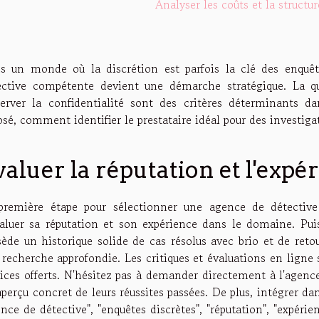
Analyser les coûts et la structure
s un monde où la discrétion est parfois la clé des enquête
ective compétente devient une démarche stratégique. La qual
server la confidentialité sont des critères déterminants da
sé, comment identifier le prestataire idéal pour des investiga
valuer la réputation et l'expé
première étape pour sélectionner une agence de détective 
valuer sa réputation et son expérience dans le domaine. Puisq
sède un historique solide de cas résolus avec brio et de retou
recherche approfondie. Les critiques et évaluations en ligne 
vices offerts. N'hésitez pas à demander directement à l'agence
aperçu concret de leurs réussites passées. De plus, intégrer d
nce de détective", "enquêtes discrètes", "réputation", "expérie