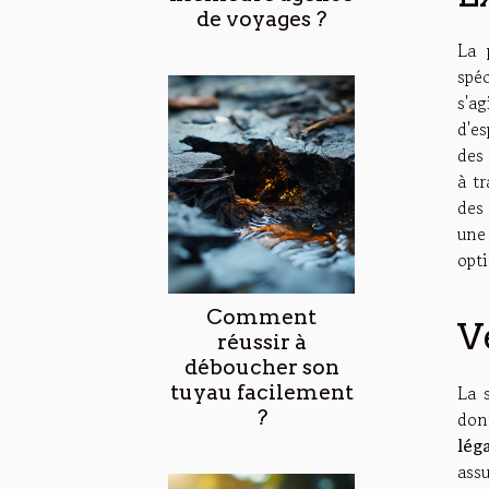
de voyages ?
La 
spéc
s'a
d'e
des
à t
des
une
opt
Comment
V
réussir à
déboucher son
tuyau facilement
La 
?
don
léga
ass