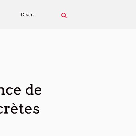
Divers
nce de
crètes