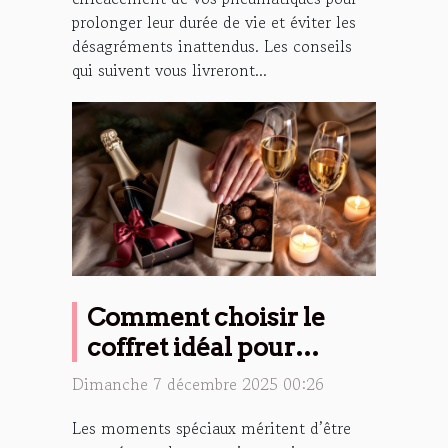
prolonger leur durée de vie et éviter les
désagréments inattendus. Les conseils
qui suivent vous livreront...
Comment choisir le
coffret idéal pour
célébrer les moments
Dimanche 7 décembre 2025 00:26
spéciaux ?
Les moments spéciaux méritent d’être