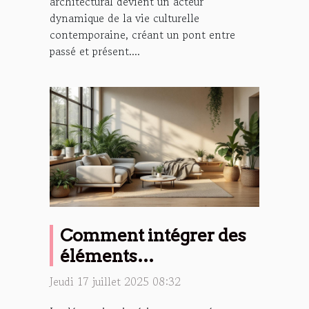
architectural devient un acteur
dynamique de la vie culturelle
contemporaine, créant un pont entre
passé et présent....
Comment intégrer des
éléments
bioclimatiques dans sa
Jeudi 17 juillet 2025 08:32
déco intérieure ?