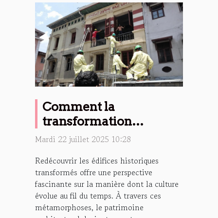
Comment la
transformation
d'édifices historiques
Mardi 22 juillet 2025 10:28
favorise-t-elle la culture
Redécouvrir les édifices historiques
?
transformés offre une perspective
fascinante sur la manière dont la culture
évolue au fil du temps. À travers ces
métamorphoses, le patrimoine