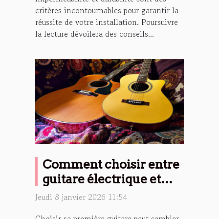
critères incontournables pour garantir la
réussite de votre installation. Poursuivre
la lecture dévoilera des conseils...
Comment choisir entre
guitare électrique et
folk pour débutants ?
Jeudi 8 janvier 2026 11:54
Choisir sa première guitare peut sembler