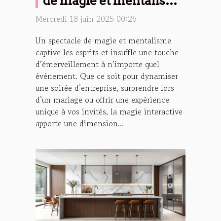
de magie et mentalisme
peut transformer vos
Mercredi 18 juin 2025 00:26
événements
Un spectacle de magie et mentalisme
captive les esprits et insuffle une touche
d’émerveillement à n’importe quel
événement. Que ce soit pour dynamiser
une soirée d’entreprise, surprendre lors
d’un mariage ou offrir une expérience
unique à vos invités, la magie interactive
apporte une dimension...