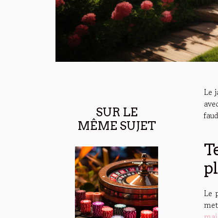
Le j
ave
SUR LE
faud
MÊME SUJET
T
p
Le 
met
mai