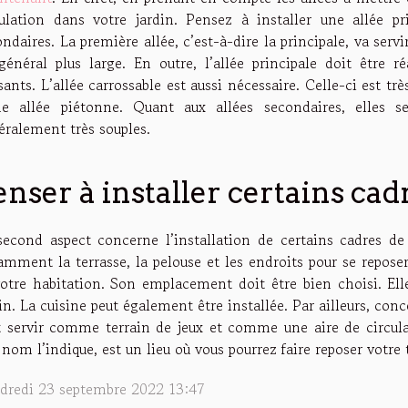
culation dans votre jardin. Pensez à installer une allée pr
ndaires. La première allée, c’est-à-dire la principale, va servi
général plus large. En outre, l’allée principale doit être 
sants. L’allée carrossable est aussi nécessaire. Celle-ci est trè
ne allée piétonne. Quant aux allées secondaires, elles s
éralement très souples.
enser à installer certains cad
second aspect concerne l’installation de certains cadres de
mment la terrasse, la pelouse et les endroits pour se reposer.
votre habitation. Son emplacement doit être bien choisi. Elle
in. La cuisine peut également être installée. Par ailleurs, conce
t servir comme terrain de jeux et comme une aire de circula
nom l’indique, est un lieu où vous pourrez faire reposer votre t
dredi 23 septembre 2022 13:47