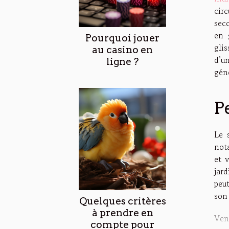
cir
seco
en 
Pourquoi jouer
glis
au casino en
d’u
ligne ?
gén
P
Le 
nota
et 
jard
peu
son 
Quelques critères
à prendre en
Ven
compte pour