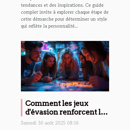
tendances et des inspirations. Ce guide
complet invite à explorer chaque étape de
cette démarche pour déterminer un style
qui reflète la personnalité...
Comment les jeux
d'évasion renforcent les
liens d'équipe ?
Samedi 30 août 2025 08:16