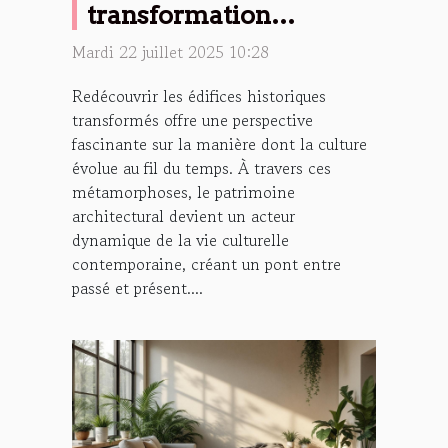
transformation
d'édifices historiques
Mardi 22 juillet 2025 10:28
favorise-t-elle la culture
Redécouvrir les édifices historiques
?
transformés offre une perspective
fascinante sur la manière dont la culture
évolue au fil du temps. À travers ces
métamorphoses, le patrimoine
architectural devient un acteur
dynamique de la vie culturelle
contemporaine, créant un pont entre
passé et présent....