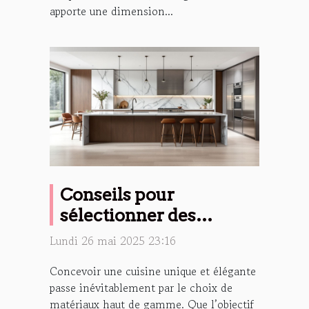
apporte une dimension...
Conseils pour
sélectionner des
matériaux haut de
Lundi 26 mai 2025 23:16
gamme pour votre
Concevoir une cuisine unique et élégante
cuisine
passe inévitablement par le choix de
matériaux haut de gamme. Que l’objectif