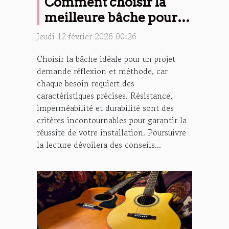
Comment choisir la
meilleure bâche pour
votre projet ?
Jeudi 12 février 2026 00:26
Choisir la bâche idéale pour un projet
demande réflexion et méthode, car
chaque besoin requiert des
caractéristiques précises. Résistance,
imperméabilité et durabilité sont des
critères incontournables pour garantir la
réussite de votre installation. Poursuivre
la lecture dévoilera des conseils...