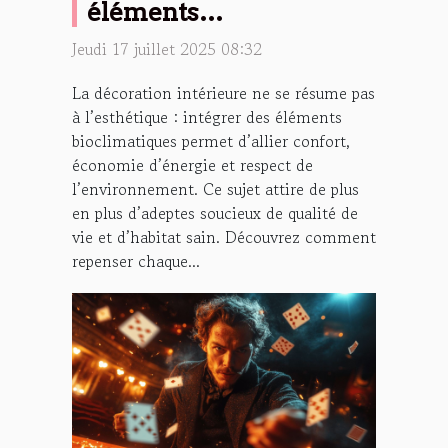
éléments
bioclimatiques dans sa
Jeudi 17 juillet 2025 08:32
déco intérieure ?
La décoration intérieure ne se résume pas
à l’esthétique : intégrer des éléments
bioclimatiques permet d’allier confort,
économie d’énergie et respect de
l’environnement. Ce sujet attire de plus
en plus d’adeptes soucieux de qualité de
vie et d’habitat sain. Découvrez comment
repenser chaque...