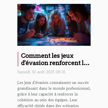
Comment les jeux
d'évasion renforcent les
liens d'équipe ?
Samedi 30 août 2025 08:16
Les jeux d'évasion connaissent un succès
grandissant dans le monde professionnel,
grâce à leur capacité à renforcer la
cohésion au sein des équipes. Leur
efficacité réside dans des scénarios