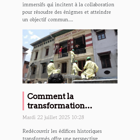
immersifs qui incitent à la collaboration
pour résoudre des énigmes et atteindre
un objectif commun....
Comment la
transformation
d'édifices historiques
Mardi 22 juillet 2025 10:28
favorise-t-elle la culture
Redécouvrir les édifices historiques
?
transformés offre une perspective