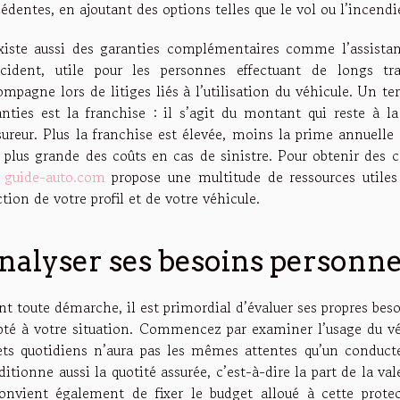
édentes, en ajoutant des options telles que le vol ou l’incendie
existe aussi des garanties complémentaires comme l’assista
ccident, utile pour les personnes effectuant de longs traj
ompagne lors de litiges liés à l’utilisation du véhicule. Un 
anties est la franchise : il s’agit du montant qui reste à l
ssureur. Plus la franchise est élevée, moins la prime annuell
 plus grande des coûts en cas de sinistre. Pour obtenir des c
e
guide-auto.com
propose une multitude de ressources utiles
tion de votre profil et de votre véhicule.
nalyser ses besoins personne
t toute démarche, il est primordial d’évaluer ses propres bes
pté à votre situation. Commencez par examiner l’usage du vé
jets quotidiens n’aura pas les mêmes attentes qu’un conduct
itionne aussi la quotité assurée, c’est-à-dire la part de la val
convient également de fixer le budget alloué à cette protec