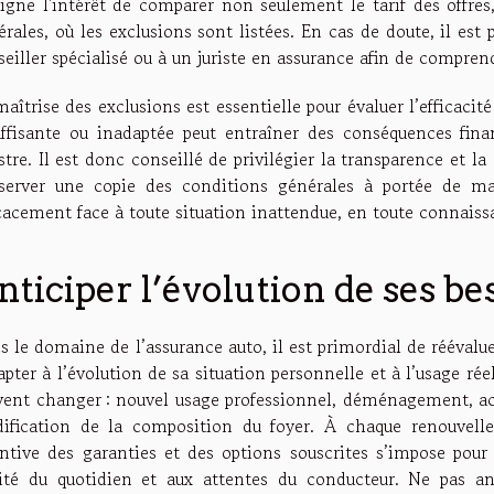
ligne l'intérêt de comparer non seulement le tarif des offres
érales, où les exclusions sont listées. En cas de doute, il es
eiller spécialisé ou à un juriste en assurance afin de comprendr
aîtrise des exclusions est essentielle pour évaluer l’efficacit
uffisante ou inadaptée peut entraîner des conséquences fin
stre. Il est donc conseillé de privilégier la transparence et la
server une copie des conditions générales à portée de ma
icacement face à toute situation inattendue, en toute connaiss
nticiper l’évolution de ses be
s le domaine de l’assurance auto, il est primordial de réévalu
apter à l’évolution de sa situation personnelle et à l’usage rée
vent changer : nouvel usage professionnel, déménagement, ac
ification de la composition du foyer. À chaque renouvelle
entive des garanties et des options souscrites s’impose pour 
lité du quotidien et aux attentes du conducteur. Ne pas a