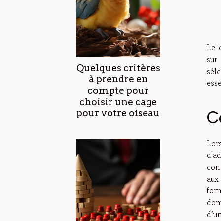
Le 
sur
Quelques critères
sél
à prendre en
esse
compte pour
choisir une cage
pour votre oiseau
C
Lors
d'a
con
aux
form
dom
d’u