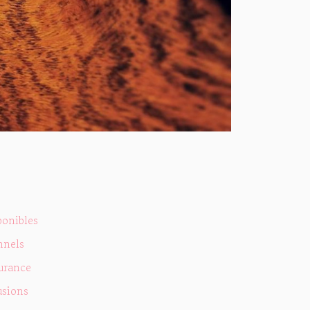
ponibles
nnels
urance
usions