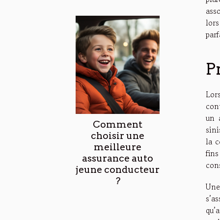
asso
lor
par
P
Lor
con
un 
Comment
sin
choisir une
la c
meilleure
fins
assurance auto
con
jeune conducteur
?
Une
s’a
qu’