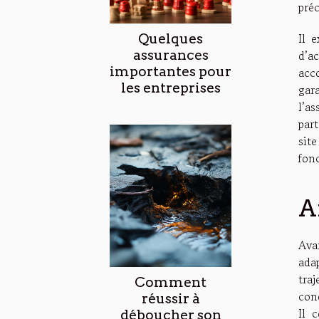
préc
Il 
Quelques
assurances
d’a
importantes pour
acc
les entreprises
gar
l’a
part
sit
fonc
A
Avan
ada
tra
Comment
cond
réussir à
Il 
déboucher son