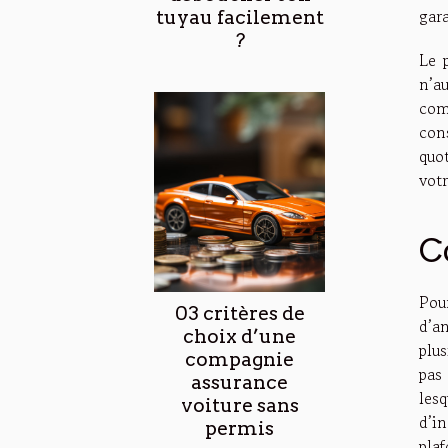
gara
tuyau facilement
?
Le 
n’a
com
con
quot
votr
C
Pou
03 critères de
d’a
choix d’une
plus
compagnie
pas 
assurance
les
voiture sans
d’i
permis
plaf