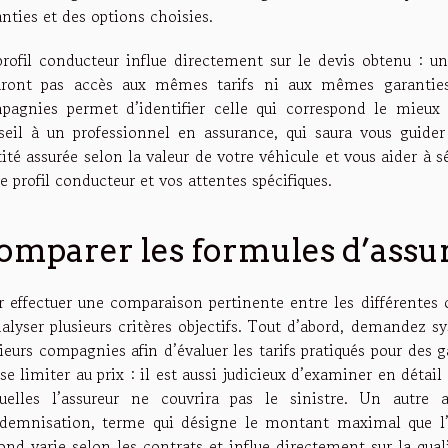
nties et des options choisies.
profil conducteur influe directement sur le devis obtenu : 
uront pas accès aux mêmes tarifs ni aux mêmes garanties.
pagnies permet d’identifier celle qui correspond le mieux 
seil à un professionnel en assurance, qui saura vous guider 
ité assurée selon la valeur de votre véhicule et vous aider à s
e profil conducteur et vos attentes spécifiques.
omparer les formules d’assu
r effectuer une comparaison pertinente entre les différentes 
nalyser plusieurs critères objectifs. Tout d’abord, demandez 
ieurs compagnies afin d’évaluer les tarifs pratiqués pour des
se limiter au prix : il est aussi judicieux d’examiner en détail
quelles l’assureur ne couvrira pas le sinistre. Un autre
ndemnisation, terme qui désigne le montant maximal que l’a
ond varie selon les contrats et influe directement sur la quali