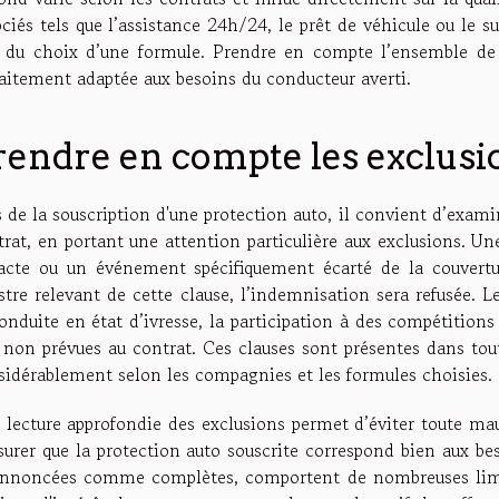
ciés tels que l’assistance 24h/24, le prêt de véhicule ou le su
s du choix d’une formule. Prendre en compte l’ensemble de 
faitement adaptée aux besoins du conducteur averti.
rendre en compte les exclusi
s de la souscription d'une protection auto, il convient d’exam
trat, en portant une attention particulière aux exclusions. Un
acte ou un événement spécifiquement écarté de la couverture
istre relevant de cette clause, l’indemnisation sera refusée. 
onduite en état d’ivresse, la participation à des compétitions
 non prévues au contrat. Ces clauses sont présentes dans tout
sidérablement selon les compagnies et les formules choisies.
 lecture approfondie des exclusions permet d’éviter toute mau
ssurer que la protection auto souscrite correspond bien aux be
annoncées comme complètes, comportent de nombreuses limit