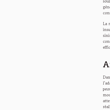
sou
gén
cons
La m
ins
sini
con
eff
A
Dan
l’ad
peu
mod
att
réa